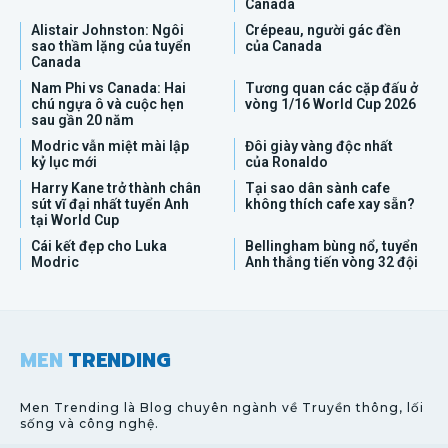
Canada
Alistair Johnston: Ngôi
Crépeau, người gác đền
sao thầm lặng của tuyển
của Canada
Canada
Nam Phi vs Canada: Hai
Tương quan các cặp đấu ở
chú ngựa ô và cuộc hẹn
vòng 1/16 World Cup 2026
sau gần 20 năm
Modric vẫn miệt mài lập
Đôi giày vàng độc nhất
kỷ lục mới
của Ronaldo
Harry Kane trở thành chân
Tại sao dân sành cafe
sút vĩ đại nhất tuyển Anh
không thích cafe xay sẵn?
tại World Cup
Cái kết đẹp cho Luka
Bellingham bùng nổ, tuyển
Modric
Anh thắng tiến vòng 32 đội
MEN
TRENDING
Men Trending là Blog chuyên ngành về Truyền thông, lối
sống và công nghệ.