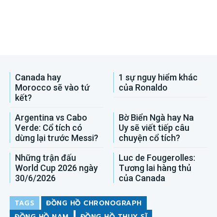
Canada hay
1 sự nguy hiểm khác
Morocco sẽ vào tứ
của Ronaldo
kết?
Argentina vs Cabo
Bờ Biển Ngà hay Na
Verde: Cổ tích có
Uy sẽ viết tiếp câu
dừng lại trước Messi?
chuyện cổ tích?
Những trận đấu
Luc de Fougerolles:
World Cup 2026 ngày
Tương lai hàng thủ
30/6/2026
của Canada
TAGS
ĐỒNG HỒ CHRONOGRAPH
ĐỒNG HỒ NAM
ĐỒNG HỒ THỤY SĨ