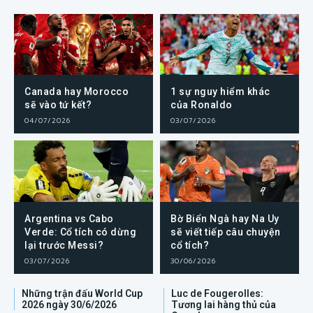
Canada hay Morocco
1 sự nguy hiểm khác
sẽ vào tứ kết?
của Ronaldo
04/07/2026
03/07/2026
Argentina vs Cabo
Bờ Biển Ngà hay Na Uy
Verde: Cổ tích có dừng
sẽ viết tiếp câu chuyện
lại trước Messi?
cổ tích?
03/07/2026
30/06/2026
Những trận đấu World Cup
Luc de Fougerolles:
2026 ngày 30/6/2026
Tương lai hàng thủ của