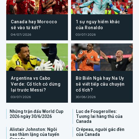
Canada hay Morocco
1 sự nguy hiểm khác
sẽ vào tứ kết?
của Ronaldo
04/07/2026
03/07/2026
Argentina vs Cabo
Bờ Biển Ngà hay Na Uy
Verde: Cổ tích có dừng
sẽ viết tiếp câu chuyện
lại trước Messi?
cổ tích?
03/07/2026
30/06/2026
Những trận đấu World Cup
Luc de Fougerolles:
2026 ngày 30/6/2026
Tương lai hàng thủ của
Canada
Alistair Johnston: Ngôi
Crépeau, người gác đền
sao thầm lặng của tuyển
của Canada