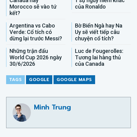
Canada hay
1 sự nguy hiểm khác
Morocco sẽ vào tứ
của Ronaldo
kết?
Argentina vs Cabo
Bờ Biển Ngà hay Na
Verde: Cổ tích có
Uy sẽ viết tiếp câu
dừng lại trước Messi?
chuyện cổ tích?
Những trận đấu
Luc de Fougerolles:
World Cup 2026 ngày
Tương lai hàng thủ
30/6/2026
của Canada
TAGS
GOOGLE
GOOGLE MAPS
Minh Trung