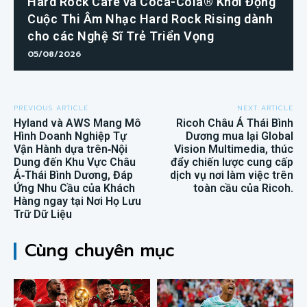
Hard Rock Cafe và Coca-Cola® Khởi Động
Cuộc Thi Âm Nhạc Hard Rock Rising dành
cho các Nghệ Sĩ Trẻ Triển Vọng
05/08/2026
PREVIOUS ARTICLE
NEXT ARTICLE
Hyland và AWS Mang Mô
Ricoh Châu Á Thái Bình
Hình Doanh Nghiệp Tự
Dương mua lại Global
Vận Hành dựa trên‑Nội
Vision Multimedia, thúc
Dung đến Khu Vực Châu
đẩy chiến lược cung cấp
Á‑Thái Bình Dương, Đáp
dịch vụ nơi làm việc trên
Ứng Nhu Cầu của Khách
toàn cầu của Ricoh.
Hàng ngay tại Nơi Họ Lưu
Trữ Dữ Liệu
Cùng chuyên mục