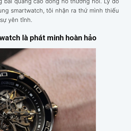
 bài quảng cáo đồng hồ thường nói. Lý do
ng smartwatch, tôi nhận ra thứ mình thiếu
sự yên tĩnh.
twatch là phát minh hoàn hảo