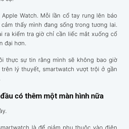
 Apple Watch. Mỗi lần cổ tay rung lên báo
u cảm thấy mình đang sống trong tương lai.
i ra kiểm tra giờ chỉ cần liếc mắt xuống cổ
n đại hơn.
ôi thực sự tin rằng mình sẽ không bao giờ
 trên lý thuyết, smartwatch vượt trội ở gần
.
t đầu có thêm một màn hình nữa
ày.
smartwatch là để giảm phụ thuộc vào điện