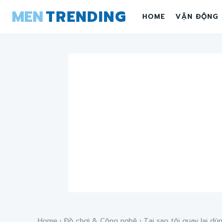
MEN
TRENDING
HOME
VẬN ĐỘNG
Home
Đồ chơi & Công nghệ
Tại sao tôi quay lại dù