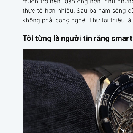
muốn trở nên “đàn ông hơn” như những
thực tế hơn nhiều. Sau ba năm sống cù
không phải công nghệ. Thứ tôi thiếu là 
Tôi từng là người tin rằng smar