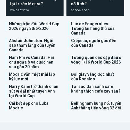
lại trước Messi?
cổ tích?
03/07/2026
30/06/2026
Những trận đấu World Cup
Luc de Fougerolles:
2026 ngày 30/6/2026
Tương lai hàng thủ của
Canada
Alistair Johnston: Ngôi
Crépeau, người gác đền
sao thầm lặng của tuyển
của Canada
Canada
Nam Phi vs Canada: Hai
Tương quan các cặp đấu ở
chú ngựa ô và cuộc hẹn
vòng 1/16 World Cup 2026
sau gần 20 năm
Modric vẫn miệt mài lập
Đôi giày vàng độc nhất
kỷ lục mới
của Ronaldo
Harry Kane trở thành chân
Tại sao dân sành cafe
sút vĩ đại nhất tuyển Anh
không thích cafe xay sẵn?
tại World Cup
Cái kết đẹp cho Luka
Bellingham bùng nổ, tuyển
Modric
Anh thắng tiến vòng 32 đội