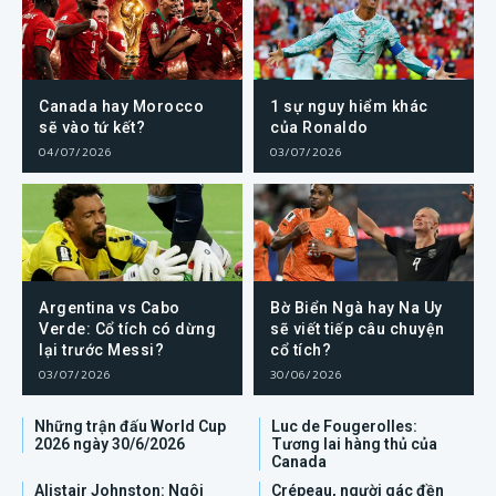
Canada hay Morocco
1 sự nguy hiểm khác
sẽ vào tứ kết?
của Ronaldo
04/07/2026
03/07/2026
Argentina vs Cabo
Bờ Biển Ngà hay Na Uy
Verde: Cổ tích có dừng
sẽ viết tiếp câu chuyện
lại trước Messi?
cổ tích?
03/07/2026
30/06/2026
Những trận đấu World Cup
Luc de Fougerolles:
2026 ngày 30/6/2026
Tương lai hàng thủ của
Canada
Alistair Johnston: Ngôi
Crépeau, người gác đền