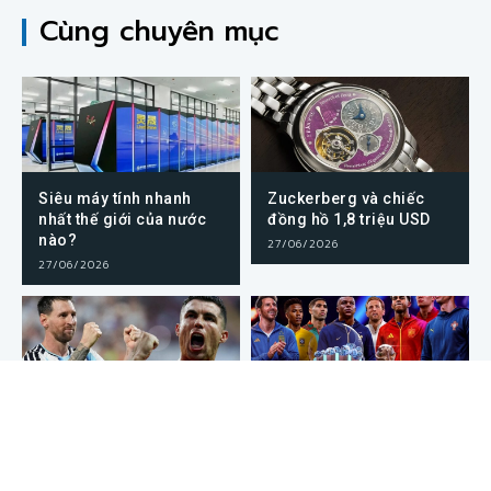
Cùng chuyên mục
Siêu máy tính nhanh
Zuckerberg và chiếc
nhất thế giới của nước
đồng hồ 1,8 triệu USD
nào?
27/06/2026
27/06/2026
Internet thích nhân vật
ChatGPT dự đoán World
hơn đội bóng
Cup chuẩn không?
23/06/2026
23/06/2026