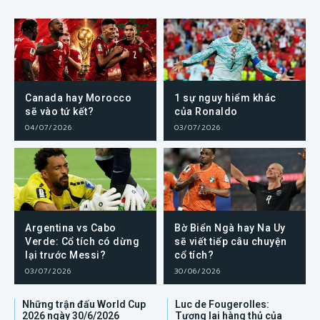
Canada hay Morocco
1 sự nguy hiểm khác
sẽ vào tứ kết?
của Ronaldo
04/07/2026
03/07/2026
Argentina vs Cabo
Bờ Biển Ngà hay Na Uy
Verde: Cổ tích có dừng
sẽ viết tiếp câu chuyện
lại trước Messi?
cổ tích?
03/07/2026
30/06/2026
Những trận đấu World Cup
Luc de Fougerolles:
2026 ngày 30/6/2026
Tương lai hàng thủ của