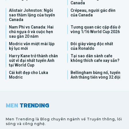
Canada
Alistair Johnston: Ngôi
Crépeau, người gác đền
sao thầm lặng của tuyển
của Canada
Canada
Nam Phi vs Canada: Hai
Tương quan các cặp đấu ở
chú ngựa ô và cuộc hẹn
vòng 1/16 World Cup 2026
sau gần 20 năm
Modric vẫn miệt mài lập
Đôi giày vàng độc nhất
kỷ lục mới
của Ronaldo
Harry Kane trở thành chân
Tại sao dân sành cafe
sút vĩ đại nhất tuyển Anh
không thích cafe xay sẵn?
tại World Cup
Cái kết đẹp cho Luka
Bellingham bùng nổ, tuyển
Modric
Anh thắng tiến vòng 32 đội
MEN
TRENDING
Men Trending là Blog chuyên ngành về Truyền thông, lối
sống và công nghệ.