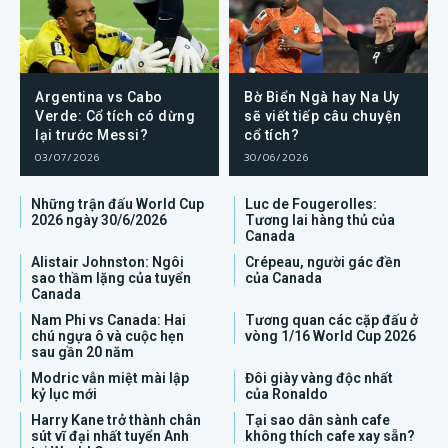
Argentina vs Cabo
Bờ Biển Ngà hay Na Uy
Verde: Cổ tích có dừng
sẽ viết tiếp câu chuyện
lại trước Messi?
cổ tích?
03/07/2026
30/06/2026
Những trận đấu World Cup
Luc de Fougerolles:
2026 ngày 30/6/2026
Tương lai hàng thủ của
Canada
Alistair Johnston: Ngôi
Crépeau, người gác đền
sao thầm lặng của tuyển
của Canada
Canada
Nam Phi vs Canada: Hai
Tương quan các cặp đấu ở
chú ngựa ô và cuộc hẹn
vòng 1/16 World Cup 2026
sau gần 20 năm
Modric vẫn miệt mài lập
Đôi giày vàng độc nhất
kỷ lục mới
của Ronaldo
Harry Kane trở thành chân
Tại sao dân sành cafe
sút vĩ đại nhất tuyển Anh
không thích cafe xay sẵn?