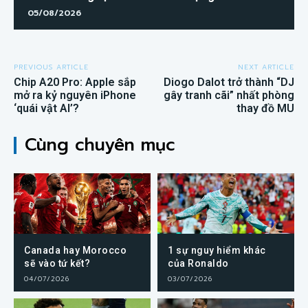
05/08/2026
PREVIOUS ARTICLE
NEXT ARTICLE
Chip A20 Pro: Apple sắp
Diogo Dalot trở thành “DJ
mở ra kỷ nguyên iPhone
gây tranh cãi” nhất phòng
‘quái vật AI’?
thay đồ MU
Cùng chuyên mục
Canada hay Morocco
1 sự nguy hiểm khác
sẽ vào tứ kết?
của Ronaldo
04/07/2026
03/07/2026