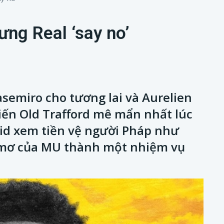
ng Real ‘say no’
emiro cho tương lai và Aurelien
iến Old Trafford mê mẩn nhất lúc
id xem tiền vệ người Pháp như
c mơ của MU thành một nhiệm vụ