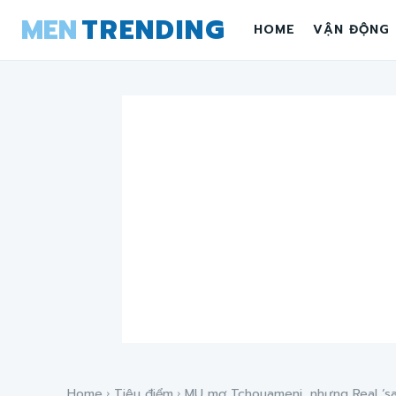
MEN
TRENDING
HOME
VẬN ĐỘNG
Home
Tiêu điểm
MU mơ Tchouameni, nhưng Real ‘sa