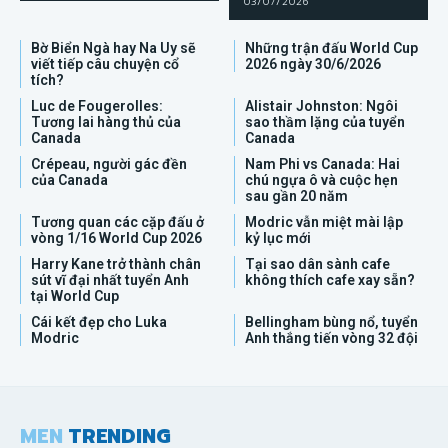
03/07/2026
Bờ Biển Ngà hay Na Uy sẽ
Những trận đấu World Cup
viết tiếp câu chuyện cổ
2026 ngày 30/6/2026
tích?
Luc de Fougerolles:
Alistair Johnston: Ngôi
Tương lai hàng thủ của
sao thầm lặng của tuyển
Canada
Canada
Crépeau, người gác đền
Nam Phi vs Canada: Hai
của Canada
chú ngựa ô và cuộc hẹn
sau gần 20 năm
Tương quan các cặp đấu ở
Modric vẫn miệt mài lập
vòng 1/16 World Cup 2026
kỷ lục mới
Harry Kane trở thành chân
Tại sao dân sành cafe
sút vĩ đại nhất tuyển Anh
không thích cafe xay sẵn?
tại World Cup
Cái kết đẹp cho Luka
Bellingham bùng nổ, tuyển
Modric
Anh thắng tiến vòng 32 đội
MEN
TRENDING