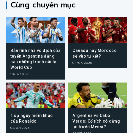
Cùng chuyên mục
Bản lĩnh nhà vô địch của
Canada hay Morocco
tuyển Argentina đằng
sẽ vào tứ kết?
sau những tranh cãi tại
04/07/2026
World Cup
10/07/2026
1 sự nguy hiểm khác
Argentina vs Cabo
của Ronaldo
Verde: Cổ tích có dừng
lại trước Messi?
03/07/2026