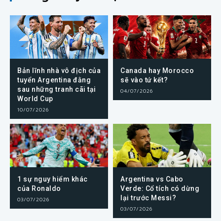
Bản lĩnh nhà vô địch của
Canada hay Morocco
tuyển Argentina đằng
sẽ vào tứ kết?
sau những tranh cãi tại
04/07/2026
World Cup
10/07/2026
1 sự nguy hiểm khác
Argentina vs Cabo
của Ronaldo
Verde: Cổ tích có dừng
lại trước Messi?
03/07/2026
03/07/2026