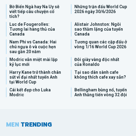
Bờ Biển Ngà hay Na Uy sẽ
Những trận đấu World Cup
viết tiếp câu chuyện cổ
2026 ngày 30/6/2026
tích?
Luc de Fougerolles:
Alistair Johnston: Ngôi
Tương lai hàng thủ của
sao thầm lặng của tuyển
Canada
Canada
Nam Phi vs Canada: Hai
Tương quan các cặp đấu ở
chú ngựa ô và cuộc hẹn
vòng 1/16 World Cup 2026
sau gần 20 năm
Modric vẫn miệt mài lập
Đôi giày vàng độc nhất
kỷ lục mới
của Ronaldo
Harry Kane trở thành chân
Tại sao dân sành cafe
sút vĩ đại nhất tuyển Anh
không thích cafe xay sẵn?
tại World Cup
Cái kết đẹp cho Luka
Bellingham bùng nổ, tuyển
Modric
Anh thắng tiến vòng 32 đội
MEN
TRENDING