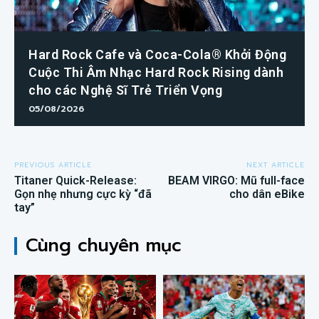
Hard Rock Cafe và Coca-Cola® Khởi Động
Cuộc Thi Âm Nhạc Hard Rock Rising dành
cho các Nghệ Sĩ Trẻ Triển Vọng
05/08/2026
PREVIOUS ARTICLE
NEXT ARTICLE
Titaner Quick-Release:
BEAM VIRGO: Mũ full-face
Gọn nhẹ nhưng cực kỳ “đã
cho dân eBike
tay”
Cùng chuyên mục