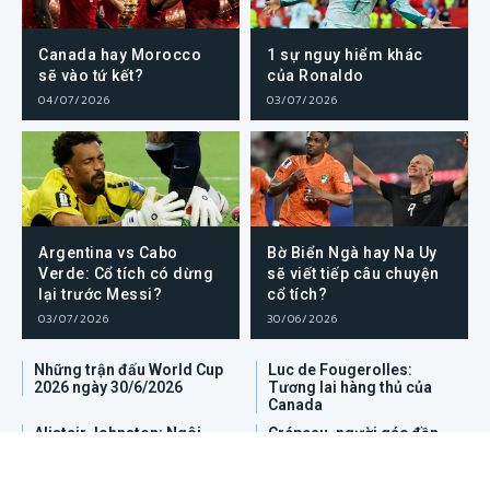
Canada hay Morocco
1 sự nguy hiểm khác
sẽ vào tứ kết?
của Ronaldo
04/07/2026
03/07/2026
Argentina vs Cabo
Bờ Biển Ngà hay Na Uy
Verde: Cổ tích có dừng
sẽ viết tiếp câu chuyện
lại trước Messi?
cổ tích?
03/07/2026
30/06/2026
Những trận đấu World Cup
Luc de Fougerolles:
2026 ngày 30/6/2026
Tương lai hàng thủ của
Canada
Alistair Johnston: Ngôi
Crépeau, người gác đền
sao thầm lặng của tuyển
của Canada
Canada