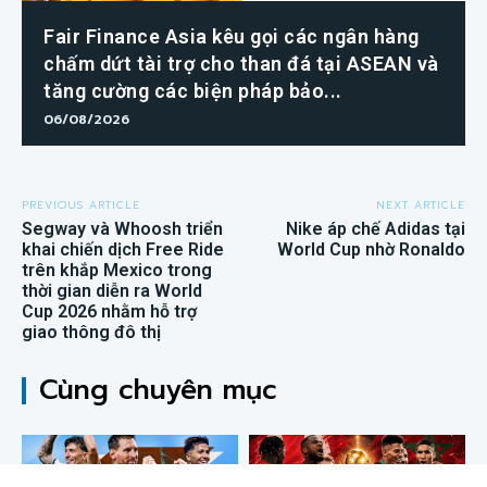
Cision Giành Giải Thưởng MarTech
Breakthrough 2026 ở hạng mục Lắng Nghe
Mạng Xã Hội, Phân Phối Thông Cáo Báo
Chí và Tối Ưu...
07/08/2026
Fair Finance Asia kêu gọi các ngân hàng
chấm dứt tài trợ cho than đá tại ASEAN và
tăng cường các biện pháp bảo...
06/08/2026