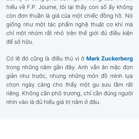
Chính những chi tiết gần như vô hình ấy mới tạo
nên giá trị của chiếc đồng hồ. Người mua không
chỉ trả tiền cho vàng hay đá quý, mà còn trả cho
trình độ cơ khí, lịch sử thương hiệu và hàng trăm
giờ hoàn thiện thủ công.
Khi đồng hồ trở thành tuyên ngôn về gu
chơi
Khoảng 1,8 triệu USD chắc chắn là mức giá khiến
bất kỳ ai cũng phải bất ngờ. Nhưng sau khi tìm
hiểu về F.P. Journe, tôi lại thấy con số ấy không
còn đơn thuần là giá của một chiếc đồng hồ. Nó
giống như một tác phẩm nghệ thuật cơ khí mà
chỉ một nhóm rất nhỏ trên thế giới đủ điều kiện