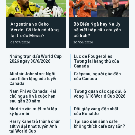
Argentina vs Cabo
Bờ Biển Ngà hay Na Uy
Verde: Cổ tích có dừng
sẽ viết tiếp câu chuyện
lại trước Messi?
cổ tích?
03/07/2026
30/06/2026
Những trận đấu World Cup
Luc de Fougerolles:
2026 ngày 30/6/2026
Tương lai hàng thủ của
Canada
Alistair Johnston: Ngôi
Crépeau, người gác đền
sao thầm lặng của tuyển
của Canada
Canada
Nam Phi vs Canada: Hai
Tương quan các cặp đấu ở
chú ngựa ô và cuộc hẹn
vòng 1/16 World Cup 2026
sau gần 20 năm
Modric vẫn miệt mài lập
Đôi giày vàng độc nhất
kỷ lục mới
của Ronaldo
Harry Kane trở thành chân
Tại sao dân sành cafe
sút vĩ đại nhất tuyển Anh
không thích cafe xay sẵn?
tại World Cup