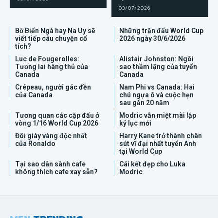
03/07/2026
Bờ Biển Ngà hay Na Uy sẽ
Những trận đấu World Cup
viết tiếp câu chuyện cổ
2026 ngày 30/6/2026
tích?
Luc de Fougerolles:
Alistair Johnston: Ngôi
Tương lai hàng thủ của
sao thầm lặng của tuyển
Canada
Canada
Crépeau, người gác đền
Nam Phi vs Canada: Hai
của Canada
chú ngựa ô và cuộc hẹn
sau gần 20 năm
Tương quan các cặp đấu ở
Modric vẫn miệt mài lập
vòng 1/16 World Cup 2026
kỷ lục mới
Đôi giày vàng độc nhất
Harry Kane trở thành chân
của Ronaldo
sút vĩ đại nhất tuyển Anh
tại World Cup
Tại sao dân sành cafe
Cái kết đẹp cho Luka
không thích cafe xay sẵn?
Modric