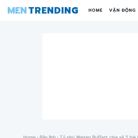
MEN
TRENDING
HOME
VẬN ĐỘNG
Home
Bản lĩnh
Tỷ phú Warren Buffett chia sẻ 5 bài h