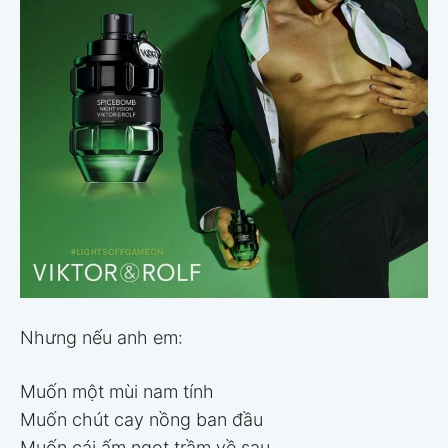
Nhưng nếu anh em:
Muốn một mùi nam tính
Muốn chút cay nồng ban đầu
Muốn cái ấm ngọt trầm về sau