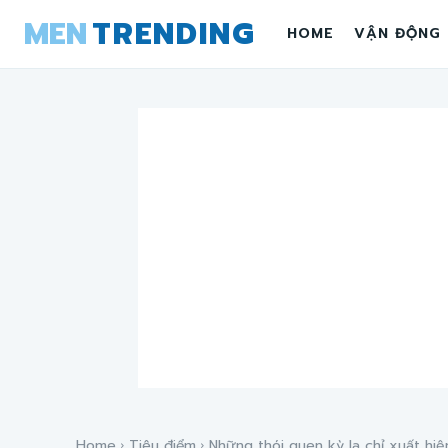
MEN
TRENDING
HOME
VẬN ĐỘNG
Home
Tiêu điểm
Những thói quen kỳ lạ chỉ xuất hiện 