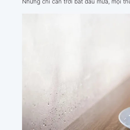
Nhưng chỉ cần trời bắt đầu mưa, mọi th