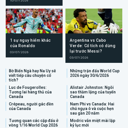
10/07/2026
1 sự nguy hiểm khác
Argentina vs Cabo
của Ronaldo
Verde: Cổ tích có dừng
lại trước Messi?
03/07/2026
03/07/2026
Bờ Biển Ngà hay Na Uy sẽ
Những trận đấu World Cup
viết tiếp câu chuyện cổ
2026 ngày 30/6/2026
tích?
Luc de Fougerolles:
Alistair Johnston: Ngôi
Tương lai hàng thủ của
sao thầm lặng của tuyển
Canada
Canada
Crépeau, người gác đền
Nam Phi vs Canada: Hai
của Canada
chú ngựa ô và cuộc hẹn
sau gần 20 năm
Tương quan các cặp đấu ở
Modric vẫn miệt mài lập
vòng 1/16 World Cup 2026
kỷ lục mới