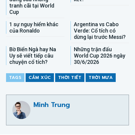
tranh cãi tại World
Cup
1 sự nguy hiểm khác
Argentina vs Cabo
của Ronaldo
Verde: Cổ tích có
dừng lại trước Messi?
Bờ Biển Ngà hay Na
Những trận đấu
Uy sẽ viết tiếp câu
World Cup 2026 ngày
chuyện cổ tích?
30/6/2026
TAGS
CẢM XÚC
THỜI TIẾT
TRỜI MƯA
Minh Trung