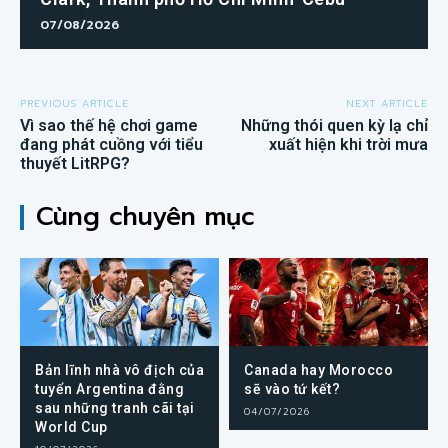
07/08/2026
PREVIOUS ARTICLE
NEXT ARTICLE
Vì sao thế hệ chơi game
Những thói quen kỳ lạ chỉ
đang phát cuồng với tiểu
xuất hiện khi trời mưa
thuyết LitRPG?
Cùng chuyên mục
Bản lĩnh nhà vô địch của
Canada hay Morocco
tuyển Argentina đằng
sẽ vào tứ kết?
sau những tranh cãi tại
04/07/2026
World Cup