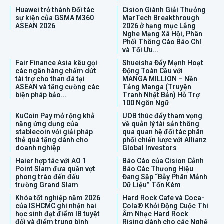
Huawei trở thành Đối tác
Cision Giành Giải Thưởng
sự kiện của GSMA M360
MarTech Breakthrough
ASEAN 2026
2026 ở hạng mục Lắng
Nghe Mạng Xã Hội, Phân
Phối Thông Cáo Báo Chí
và Tối Ưu...
Fair Finance Asia kêu gọi
Shueisha Đẩy Mạnh Hoạt
các ngân hàng chấm dứt
Động Toàn Cầu với
tài trợ cho than đá tại
MANGA MILLION – Nền
ASEAN và tăng cường các
Tảng Manga (Truyện
biện pháp bảo...
Tranh Nhật Bản) Hỗ Trợ
100 Ngôn Ngữ
KuCoin Pay mở rộng khả
UOB thúc đẩy tham vọng
năng ứng dụng của
về quản lý tài sản thông
stablecoin với giải pháp
qua quan hệ đối tác phân
thẻ quà tặng dành cho
phối chiến lược với Allianz
doanh nghiệp
Global Investors
Haier hợp tác với AO 1
Báo Cáo của Cision Cảnh
Point Slam đưa quần vợt
Báo Các Thương Hiệu
phong trào đến đấu
Đang Sập “Bẫy Phân Mảnh
trường Grand Slam
Dữ Liệu” Tốn Kém
Khóa tốt nghiệp năm 2026
Hard Rock Cafe và Coca-
của ISHCMC ghi nhận hai
Cola® Khởi Động Cuộc Thi
học sinh đạt điểm IB tuyệt
Âm Nhạc Hard Rock
đối và điểm trung bình
Rising dành cho các Nghệ