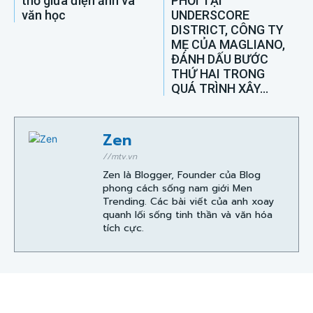
thơ giữa điện ảnh và
PHỐI TẠI
văn học
UNDERSCORE
DISTRICT, CÔNG TY
MẸ CỦA MAGLIANO,
ĐÁNH DẤU BƯỚC
THỨ HAI TRONG
QUÁ TRÌNH XÂY...
Zen
//mtv.vn
Zen là Blogger, Founder của Blog
phong cách sống nam giới Men
Trending. Các bài viết của anh xoay
quanh lối sống tinh thần và văn hóa
tích cực.