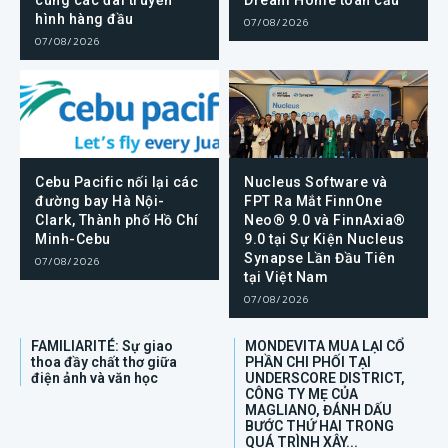
cùng các đài truyền
Dream Home toàn cầu
hình hàng đầu
07/08/2026
07/08/2026
Cebu Pacific nối lại các
Nucleus Software và
đường bay Hà Nội-
FPT Ra Mắt FinnOne
Clark, Thành phố Hồ Chí
Neo® 9.0 và FinnAxia®
Minh-Cebu
9.0 tại Sự Kiện Nucleus
Synapse Lần Đầu Tiên
07/08/2026
tại Việt Nam
07/08/2026
FAMILIARITÉ: Sự giao
MONDEVITA MUA LẠI CỔ
thoa đầy chất thơ giữa
PHẦN CHI PHỐI TẠI
điện ảnh và văn học
UNDERSCORE DISTRICT,
CÔNG TY MẸ CỦA
MAGLIANO, ĐÁNH DẤU
BƯỚC THỨ HAI TRONG
QUÁ TRÌNH XÂY...