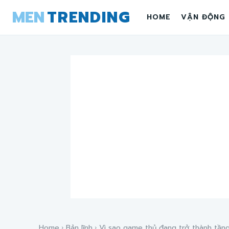
MEN
TRENDING
HOME
VẬN ĐỘNG
Home
Bản lĩnh
Vì sao game thủ đang trở thành tầng 