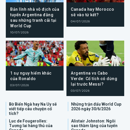
Bản lĩnh nhà vô địch của
Canada hay Morocco
tuyển Argentina đằng
sẽ vào tứ kết?
sau những tranh cãi tại
04/07/2026
World Cup
10/07/2026
1 sự nguy hiểm khác
Argentina vs Cabo
của Ronaldo
Verde: Cổ tích có dừng
lại trước Messi?
03/07/2026
03/07/2026
Bờ Biển Ngà hay Na Uy sẽ
Những trận đấu World Cup
viết tiếp câu chuyện cổ
2026 ngày 30/6/2026
tích?
Luc de Fougerolles:
Alistair Johnston: Ngôi
Tương lai hàng thủ của
sao thầm lặng của tuyển