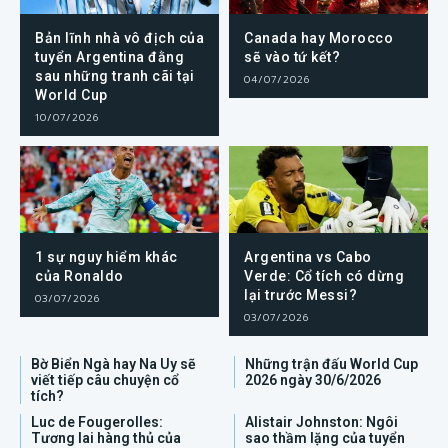
Bản lĩnh nhà vô địch của
Canada hay Morocco
tuyển Argentina đằng
sẽ vào tứ kết?
sau những tranh cãi tại
04/07/2026
World Cup
10/07/2026
1 sự nguy hiểm khác
Argentina vs Cabo
của Ronaldo
Verde: Cổ tích có dừng
lại trước Messi?
03/07/2026
03/07/2026
Bờ Biển Ngà hay Na Uy sẽ
Những trận đấu World Cup
viết tiếp câu chuyện cổ
2026 ngày 30/6/2026
tích?
Luc de Fougerolles:
Alistair Johnston: Ngôi
Tương lai hàng thủ của
sao thầm lặng của tuyển