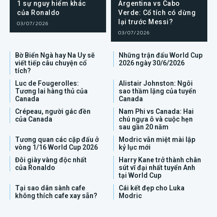
1 sự nguy hiểm khác
Argentina vs Cabo
của Ronaldo
Verde: Cổ tích có dừng
lại trước Messi?
03/07/2026
03/07/2026
Bờ Biển Ngà hay Na Uy sẽ
Những trận đấu World Cup
viết tiếp câu chuyện cổ
2026 ngày 30/6/2026
tích?
Luc de Fougerolles:
Alistair Johnston: Ngôi
Tương lai hàng thủ của
sao thầm lặng của tuyển
Canada
Canada
Crépeau, người gác đền
Nam Phi vs Canada: Hai
của Canada
chú ngựa ô và cuộc hẹn
sau gần 20 năm
Tương quan các cặp đấu ở
Modric vẫn miệt mài lập
vòng 1/16 World Cup 2026
kỷ lục mới
Đôi giày vàng độc nhất
Harry Kane trở thành chân
của Ronaldo
sút vĩ đại nhất tuyển Anh
tại World Cup
Tại sao dân sành cafe
Cái kết đẹp cho Luka
không thích cafe xay sẵn?
Modric