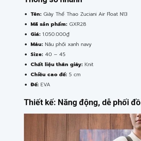
Tên:
Giày Thể Thao Zuciani Air Float N13
Mã sản phẩm:
GXR28
Giá:
1.050.000₫
Màu:
Nâu phối xanh navy
Size:
40 – 45
Chất liệu thân giày:
Knit
Chiều cao đế:
5 cm
Đế:
EVA
Thiết kế: Năng động, dễ phối đồ