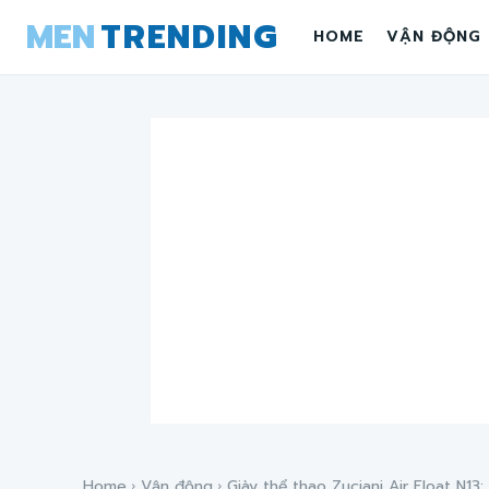
MEN
TRENDING
HOME
VẬN ĐỘNG
Home
Vận động
Giày thể thao Zuciani Air Float N13: