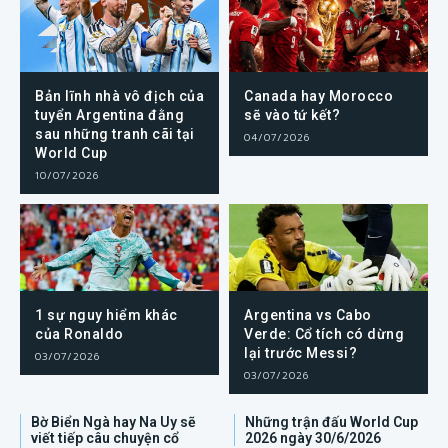
Bản lĩnh nhà vô địch của
Canada hay Morocco
tuyển Argentina đằng
sẽ vào tứ kết?
sau những tranh cãi tại
04/07/2026
World Cup
10/07/2026
1 sự nguy hiểm khác
Argentina vs Cabo
của Ronaldo
Verde: Cổ tích có dừng
lại trước Messi?
03/07/2026
03/07/2026
Bờ Biển Ngà hay Na Uy sẽ
Những trận đấu World Cup
viết tiếp câu chuyện cổ
2026 ngày 30/6/2026