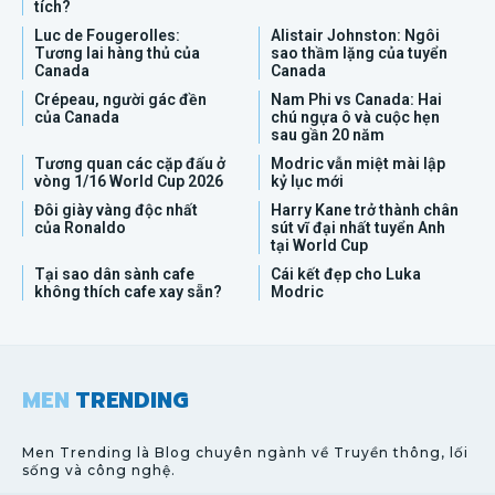
tích?
Luc de Fougerolles:
Alistair Johnston: Ngôi
Tương lai hàng thủ của
sao thầm lặng của tuyển
Canada
Canada
Crépeau, người gác đền
Nam Phi vs Canada: Hai
của Canada
chú ngựa ô và cuộc hẹn
sau gần 20 năm
Tương quan các cặp đấu ở
Modric vẫn miệt mài lập
vòng 1/16 World Cup 2026
kỷ lục mới
Đôi giày vàng độc nhất
Harry Kane trở thành chân
của Ronaldo
sút vĩ đại nhất tuyển Anh
tại World Cup
Tại sao dân sành cafe
Cái kết đẹp cho Luka
không thích cafe xay sẵn?
Modric
MEN
TRENDING
Men Trending là Blog chuyên ngành về Truyền thông, lối
sống và công nghệ.