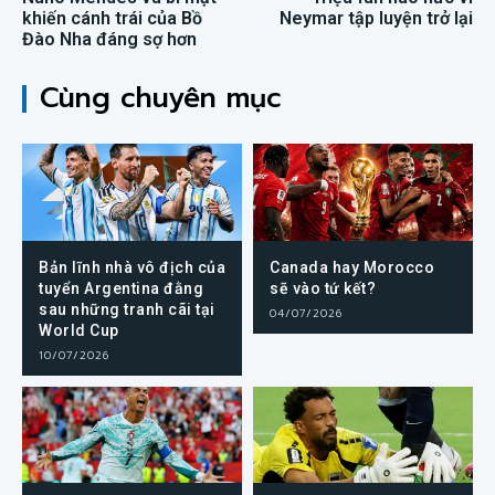
khiến cánh trái của Bồ
Neymar tập luyện trở lại
Đào Nha đáng sợ hơn
Cùng chuyên mục
Bản lĩnh nhà vô địch của
Canada hay Morocco
tuyển Argentina đằng
sẽ vào tứ kết?
sau những tranh cãi tại
04/07/2026
World Cup
10/07/2026