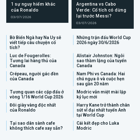
1 sự nguy hiểm khác
Argentina vs Cabo
của Ronaldo
Verde: Cổ tích có dừng
lại trước Messi?
03/07/2026
03/07/2026
Bờ Biển Ngà hay Na Uy sẽ
Những trận đấu World Cup
viết tiếp câu chuyện cổ
2026 ngày 30/6/2026
tích?
Luc de Fougerolles:
Alistair Johnston: Ngôi
Tương lai hàng thủ của
sao thầm lặng của tuyển
Canada
Canada
Crépeau, người gác đền
Nam Phi vs Canada: Hai
của Canada
chú ngựa ô và cuộc hẹn
sau gần 20 năm
Tương quan các cặp đấu ở
Modric vẫn miệt mài lập
vòng 1/16 World Cup 2026
kỷ lục mới
Đôi giày vàng độc nhất
Harry Kane trở thành chân
của Ronaldo
sút vĩ đại nhất tuyển Anh
tại World Cup
Tại sao dân sành cafe
Cái kết đẹp cho Luka
không thích cafe xay sẵn?
Modric