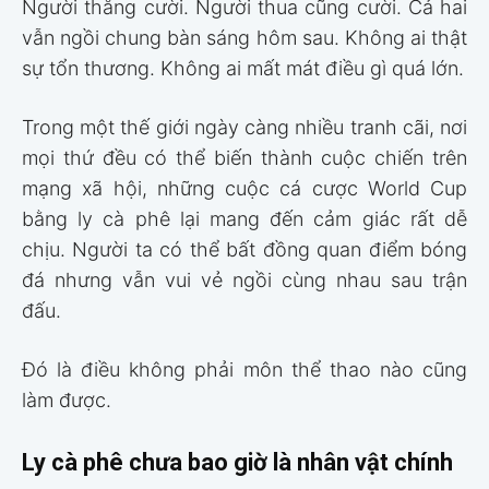
Người thắng cười. Người thua cũng cười. Cả hai
vẫn ngồi chung bàn sáng hôm sau. Không ai thật
sự tổn thương. Không ai mất mát điều gì quá lớn.
Trong một thế giới ngày càng nhiều tranh cãi, nơi
mọi thứ đều có thể biến thành cuộc chiến trên
mạng xã hội, những cuộc cá cược World Cup
bằng ly cà phê lại mang đến cảm giác rất dễ
chịu. Người ta có thể bất đồng quan điểm bóng
đá nhưng vẫn vui vẻ ngồi cùng nhau sau trận
đấu.
Đó là điều không phải môn thể thao nào cũng
làm được.
Ly cà phê chưa bao giờ là nhân vật chính