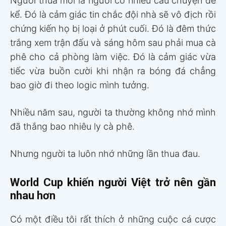
Người thua mới là người có nhiều câu chuyện để
kể. Đó là cảm giác tin chắc đội nhà sẽ vô địch rồi
chứng kiến họ bị loại ở phút cuối. Đó là đêm thức
trắng xem trận đấu và sáng hôm sau phải mua cà
phê cho cả phòng làm việc. Đó là cảm giác vừa
tiếc vừa buồn cười khi nhận ra bóng đá chẳng
bao giờ đi theo logic mình tưởng.
Nhiều năm sau, người ta thường không nhớ mình
đã thắng bao nhiêu ly cà phê.
Nhưng người ta luôn nhớ những lần thua đau.
World Cup khiến người Việt trở nên gần
nhau hơn
Có một điều tôi rất thích ở những cuộc cá cược