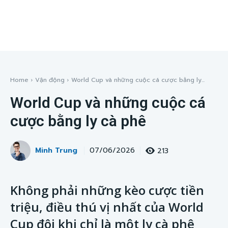
Home
Vận động
World Cup và những cuộc cá cược bằng ly...
World Cup và những cuộc cá
cược bằng ly cà phê
Minh Trung
213
07/06/2026
Không phải những kèo cược tiền
triệu, điều thú vị nhất của World
Cup đôi khi chỉ là một ly cà phê