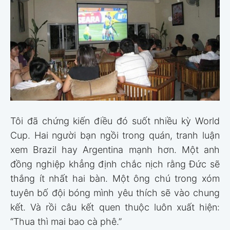
Tôi đã chứng kiến điều đó suốt nhiều kỳ World
Cup. Hai người bạn ngồi trong quán, tranh luận
xem Brazil hay Argentina mạnh hơn. Một anh
đồng nghiệp khẳng định chắc nịch rằng Đức sẽ
thắng ít nhất hai bàn. Một ông chú trong xóm
tuyên bố đội bóng mình yêu thích sẽ vào chung
kết. Và rồi câu kết quen thuộc luôn xuất hiện:
“Thua thì mai bao cà phê.”