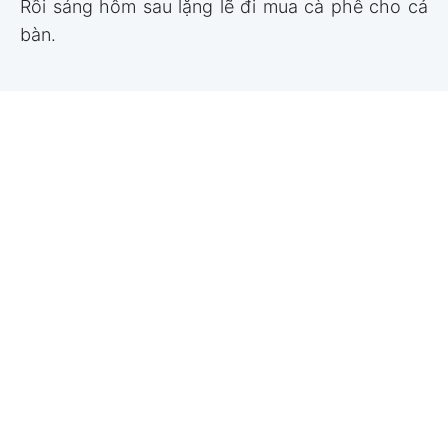
Rồi sáng hôm sau lặng lẽ đi mua cà phê cho cả
bàn.