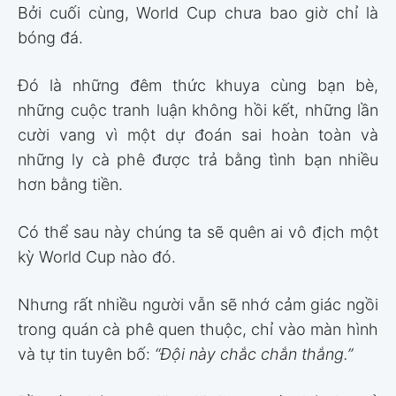
Bởi cuối cùng, World Cup chưa bao giờ chỉ là
bóng đá.
Đó là những đêm thức khuya cùng bạn bè,
những cuộc tranh luận không hồi kết, những lần
cười vang vì một dự đoán sai hoàn toàn và
những ly cà phê được trả bằng tình bạn nhiều
hơn bằng tiền.
Có thể sau này chúng ta sẽ quên ai vô địch một
kỳ World Cup nào đó.
Nhưng rất nhiều người vẫn sẽ nhớ cảm giác ngồi
trong quán cà phê quen thuộc, chỉ vào màn hình
và tự tin tuyên bố:
“Đội này chắc chắn thắng.”