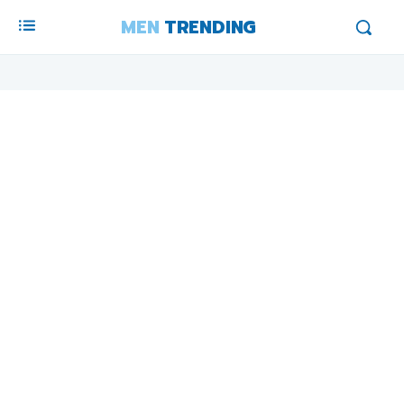
MEN
TRENDING