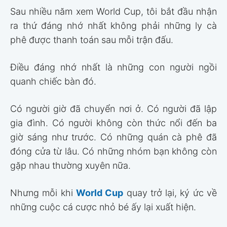
Sau nhiều năm xem World Cup, tôi bắt đầu nhận
ra thứ đáng nhớ nhất không phải những ly cà
phê được thanh toán sau mỗi trận đấu.
Điều đáng nhớ nhất là những con người ngồi
quanh chiếc bàn đó.
Có người giờ đã chuyển nơi ở. Có người đã lập
gia đình. Có người không còn thức nổi đến ba
giờ sáng như trước. Có những quán cà phê đã
đóng cửa từ lâu. Có những nhóm bạn không còn
gặp nhau thường xuyên nữa.
Nhưng mỗi khi
World Cup
quay trở lại, ký ức về
những cuộc cá cược nhỏ bé ấy lại xuất hiện.