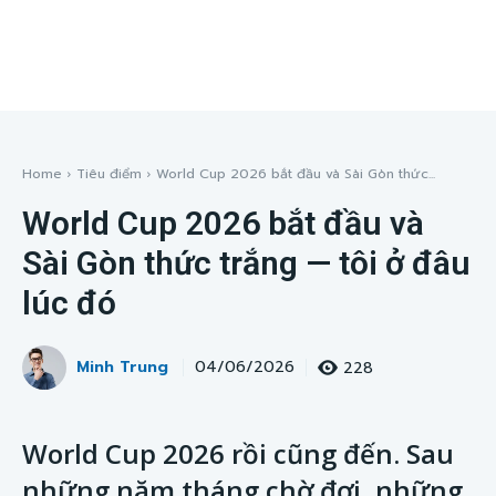
Home
Tiêu điểm
World Cup 2026 bắt đầu và Sài Gòn thức...
World Cup 2026 bắt đầu và
Sài Gòn thức trắng — tôi ở đâu
lúc đó
Minh Trung
228
04/06/2026
World Cup 2026 rồi cũng đến. Sau
những năm tháng chờ đợi, những