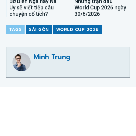
Bờ Biển Ngà hay Na
Những trận đấu
Uy sẽ viết tiếp câu
World Cup 2026 ngày
chuyện cổ tích?
30/6/2026
TAGS
SÀI GÒN
WORLD CUP 2026
Minh Trung