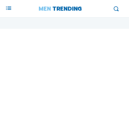
MEN
TRENDING