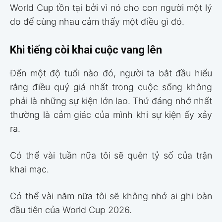
World Cup tồn tại bởi vì nó cho con người một lý
do để cùng nhau cảm thấy một điều gì đó.
Khi tiếng còi khai cuộc vang lên
Đến một độ tuổi nào đó, người ta bắt đầu hiểu
rằng điều quý giá nhất trong cuộc sống không
phải là những sự kiện lớn lao. Thứ đáng nhớ nhất
thường là cảm giác của mình khi sự kiện ấy xảy
ra.
Có thể vài tuần nữa tôi sẽ quên tỷ số của trận
khai mạc.
Có thể vài năm nữa tôi sẽ không nhớ ai ghi bàn
đầu tiên của World Cup 2026.