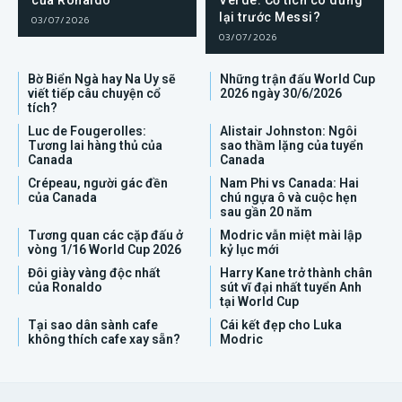
của Ronaldo
Verde: Cổ tích có dừng
lại trước Messi?
03/07/2026
03/07/2026
Bờ Biển Ngà hay Na Uy sẽ
Những trận đấu World Cup
viết tiếp câu chuyện cổ
2026 ngày 30/6/2026
tích?
Luc de Fougerolles:
Alistair Johnston: Ngôi
Tương lai hàng thủ của
sao thầm lặng của tuyển
Canada
Canada
Crépeau, người gác đền
Nam Phi vs Canada: Hai
của Canada
chú ngựa ô và cuộc hẹn
sau gần 20 năm
Tương quan các cặp đấu ở
Modric vẫn miệt mài lập
vòng 1/16 World Cup 2026
kỷ lục mới
Đôi giày vàng độc nhất
Harry Kane trở thành chân
của Ronaldo
sút vĩ đại nhất tuyển Anh
tại World Cup
Tại sao dân sành cafe
Cái kết đẹp cho Luka
không thích cafe xay sẵn?
Modric