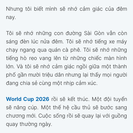
Nhưng tôi biết mình sẽ nhớ cảm giác của đêm
nay.
Tôi sẽ nhớ những con đường Sài Gòn vẫn còn
sáng đèn lúc nửa đêm. Tôi sẽ nhớ tiếng xe máy
chạy ngang qua quán cà phê. Tôi sẽ nhớ những
tiếng hò reo vang lên từ những chiếc màn hình
lớn. Và tôi sẽ nhớ cảm giác ngồi giữa một thành
phố gần mười triệu dân nhưng lại thấy mọi người
đang chia sẻ cùng một nhịp cảm xúc.
World Cup 2026
rồi sẽ kết thúc. Một đội tuyển
sẽ nâng cúp. Một thế hệ cầu thủ sẽ bước sang
chương mới. Cuộc sống rồi sẽ quay lại với guồng
quay thường ngày.