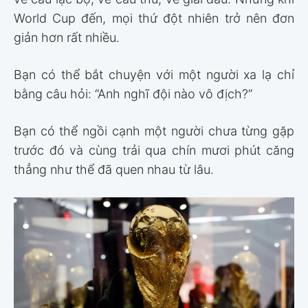
World Cup đến, mọi thứ đột nhiên trở nên đơn
giản hơn rất nhiều.
Bạn có thể bắt chuyện với một người xa lạ chỉ
bằng câu hỏi: “Anh nghĩ đội nào vô địch?”
Bạn có thể ngồi cạnh một người chưa từng gặp
trước đó và cùng trải qua chín mươi phút căng
thẳng như thể đã quen nhau từ lâu.