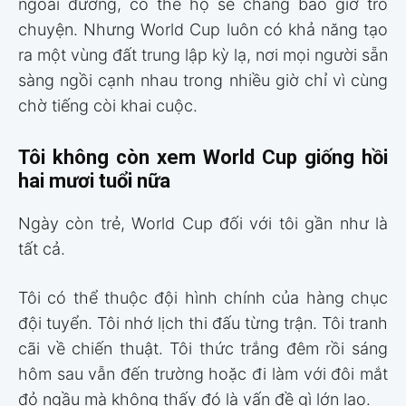
ngoài đường, có thể họ sẽ chẳng bao giờ trò
chuyện. Nhưng World Cup luôn có khả năng tạo
ra một vùng đất trung lập kỳ lạ, nơi mọi người sẵn
sàng ngồi cạnh nhau trong nhiều giờ chỉ vì cùng
chờ tiếng còi khai cuộc.
Tôi không còn xem World Cup giống hồi
hai mươi tuổi nữa
Ngày còn trẻ, World Cup đối với tôi gần như là
tất cả.
Tôi có thể thuộc đội hình chính của hàng chục
đội tuyển. Tôi nhớ lịch thi đấu từng trận. Tôi tranh
cãi về chiến thuật. Tôi thức trắng đêm rồi sáng
hôm sau vẫn đến trường hoặc đi làm với đôi mắt
đỏ ngầu mà không thấy đó là vấn đề gì lớn lao.