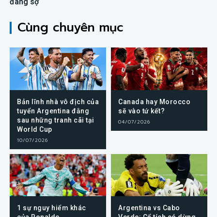
đáng sợ
Cùng chuyên mục
Bản lĩnh nhà vô địch của
Canada hay Morocco
tuyển Argentina đằng
sẽ vào tứ kết?
sau những tranh cãi tại
04/07/2026
World Cup
10/07/2026
1 sự nguy hiểm khác
Argentina vs Cabo