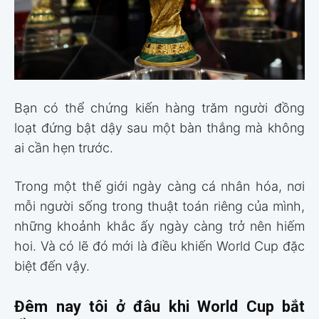
Bạn có thể chứng kiến hàng trăm người đồng
loạt đứng bật dậy sau một bàn thắng mà không
ai cần hẹn trước.
Trong một thế giới ngày càng cá nhân hóa, nơi
mỗi người sống trong thuật toán riêng của mình,
những khoảnh khắc ấy ngày càng trở nên hiếm
hoi. Và có lẽ đó mới là điều khiến World Cup đặc
biệt đến vậy.
Đêm nay tôi ở đâu khi World Cup bắt