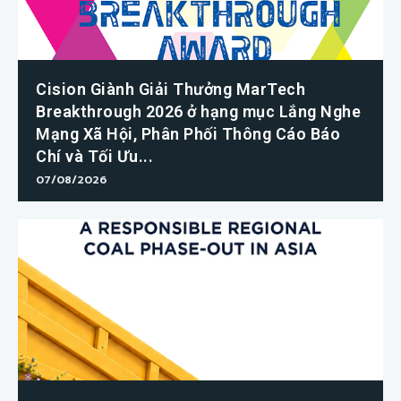
Cision Giành Giải Thưởng MarTech
Breakthrough 2026 ở hạng mục Lắng Nghe
Mạng Xã Hội, Phân Phối Thông Cáo Báo
Chí và Tối Ưu...
07/08/2026