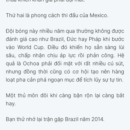
Thứ hai là phong cách thi đấu của Mexico.
Đội bóng này nhiều năm qua thường không được
đánh giá cao như Brazil, Đức hay Pháp khi bước
vào World Cup. Điều đó khiến họ sẵn sàng lùi
sâu, chấp nhận chịu áp lực rồi phản công. Hệ
quả là Ochoa phải đối mặt với rất nhiều cú sút,
nhưng đồng thời cũng có cơ hội tạo nên hàng
loạt pha cản phá ngoạn mục để tích lũy sự tự tin.
Một thủ môn đôi khi càng bận rộn lại càng bắt
hay.
Bạn thử nhớ lại trận gặp Brazil năm 2014.