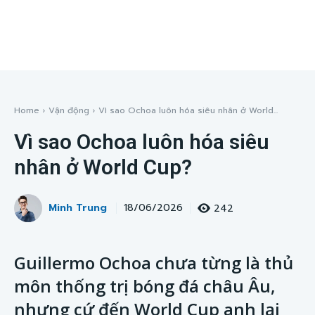
Home
Vận động
Vì sao Ochoa luôn hóa siêu nhân ở World...
Vì sao Ochoa luôn hóa siêu
nhân ở World Cup?
Minh Trung
242
18/06/2026
Guillermo Ochoa chưa từng là thủ
môn thống trị bóng đá châu Âu,
nhưng cứ đến World Cup anh lại