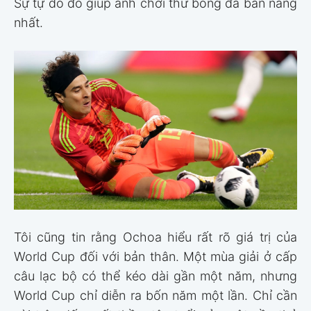
Sự tự do đó giúp anh chơi thứ bóng đá bản năng
nhất.
Tôi cũng tin rằng Ochoa hiểu rất rõ giá trị của
World Cup đối với bản thân. Một mùa giải ở cấp
câu lạc bộ có thể kéo dài gần một năm, nhưng
World Cup chỉ diễn ra bốn năm một lần. Chỉ cần