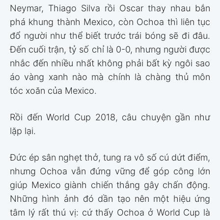
Neymar, Thiago Silva rồi Oscar thay nhau bắn
phá khung thành Mexico, còn Ochoa thì liên tục
đổ người như thể biết trước trái bóng sẽ đi đâu.
Đến cuối trận, tỷ số chỉ là 0-0, nhưng người được
nhắc đến nhiều nhất không phải bất kỳ ngôi sao
áo vàng xanh nào mà chính là chàng thủ môn
tóc xoăn của Mexico.
Rồi đến World Cup 2018, câu chuyện gần như
lặp lại.
Đức ép sân nghẹt thở, tung ra vô số cú dứt điểm,
nhưng Ochoa vẫn đứng vững để góp công lớn
giúp Mexico giành chiến thắng gây chấn động.
Những hình ảnh đó dần tạo nên một hiệu ứng
tâm lý rất thú vị: cứ thấy Ochoa ở World Cup là