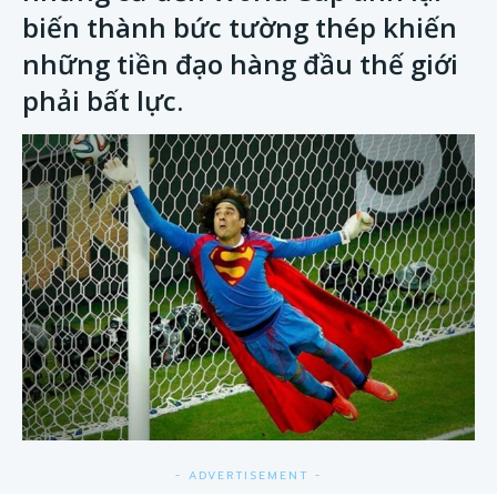
biến thành bức tường thép khiến
những tiền đạo hàng đầu thế giới
phải bất lực.
- ADVERTISEMENT -