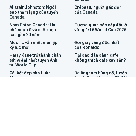
Alistair Johnston: Ngôi
Crépeau, người gác đền
sao thầm lặng của tuyển
của Canada
Canada
Nam Phi vs Canada: Hai
Tương quan các cặp đấu ở
chú ngựa ô và cuộc hẹn
vòng 1/16 World Cup 2026
sau gần 20 năm
Modric vẫn miệt mài lập
Đôi giày vàng độc nhất
kỷ lục mới
của Ronaldo
Harry Kane trở thành chân
Tại sao dân sành cafe
sút vĩ đại nhất tuyển Anh
không thích cafe xay sẵn?
tại World Cup
Cái kết đẹp cho Luka
Bellingham bùng nổ, tuyển
Modric
Anh thắng tiến vòng 32 đội
MEN
TRENDING
Men Trending là Blog chuyên ngành về Truyền thông, lối
sống và công nghệ.