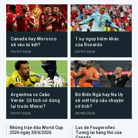
Canada hay Morocco
1 sự nguy hiểm khác
sẽ vào tứ kết?
của Ronaldo
04/07/2026
03/07/2026
Argentina vs Cabo
Bờ Biển Ngà hay Na Uy
Verde: Cổ tích có dừng
sẽ viết tiếp câu chuyện
lại trước Messi?
cổ tích?
03/07/2026
30/06/2026
Những trận đấu World Cup
Luc de Fougerolles:
2026 ngày 30/6/2026
Tương lai hàng thủ của
Canada