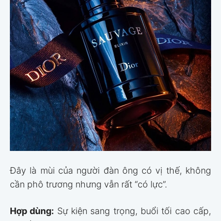
Đây là mùi của người đàn ông có vị thế, không
cần phô trương nhưng vẫn rất “có lực”.
Hợp dùng:
Sự kiện sang trọng, buổi tối cao cấp,