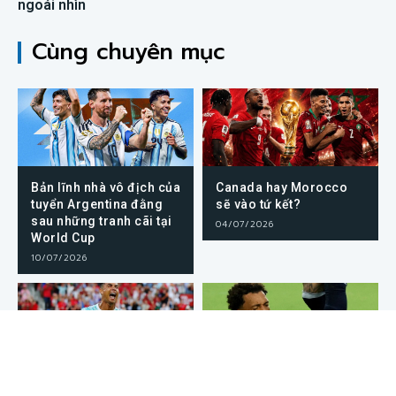
ngoái nhìn
Cùng chuyên mục
Bản lĩnh nhà vô địch của
Canada hay Morocco
tuyển Argentina đằng
sẽ vào tứ kết?
sau những tranh cãi tại
04/07/2026
World Cup
10/07/2026
1 sự nguy hiểm khác
Argentina vs Cabo