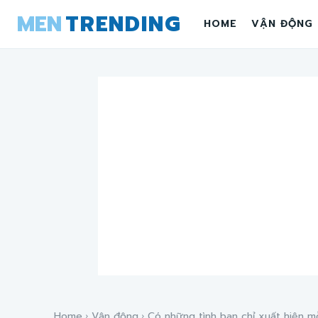
MEN
TRENDING
HOME
VẬN ĐỘNG
Home
Vận động
Có những tình bạn chỉ xuất hiện mỗi