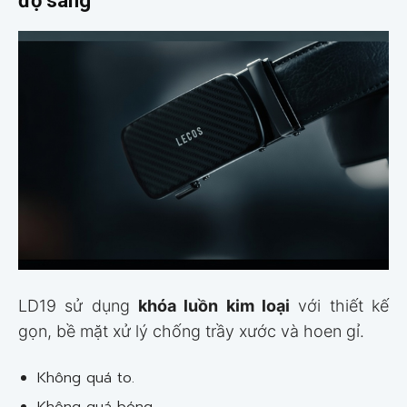
độ sang
LD19 sử dụng
khóa luồn kim loại
với thiết kế
gọn, bề mặt xử lý chống trầy xước và hoen gỉ.
Không quá to.