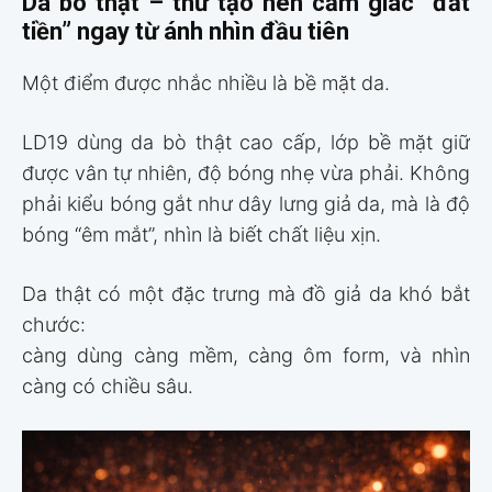
Da bò thật – thứ tạo nên cảm giác “đắt
tiền” ngay từ ánh nhìn đầu tiên
Một điểm được nhắc nhiều là bề mặt da.
LD19 dùng da bò thật cao cấp, lớp bề mặt giữ
được vân tự nhiên, độ bóng nhẹ vừa phải. Không
phải kiểu bóng gắt như dây lưng giả da, mà là độ
bóng “êm mắt”, nhìn là biết chất liệu xịn.
Da thật có một đặc trưng mà đồ giả da khó bắt
chước:
càng dùng càng mềm, càng ôm form, và nhìn
càng có chiều sâu.