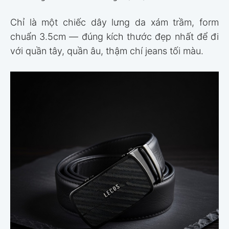
Chỉ là một chiếc dây lưng da xám trầm, form
chuẩn 3.5cm — đúng kích thước đẹp nhất để đi
với quần tây, quần âu, thậm chí jeans tối màu.