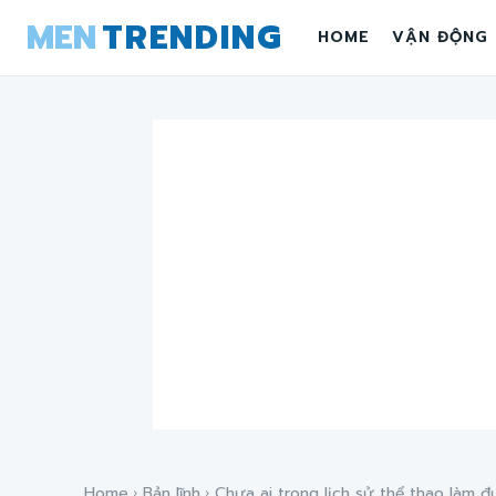
MEN
TRENDING
HOME
VẬN ĐỘNG
Home
Bản lĩnh
Chưa ai trong lịch sử thể thao làm đư