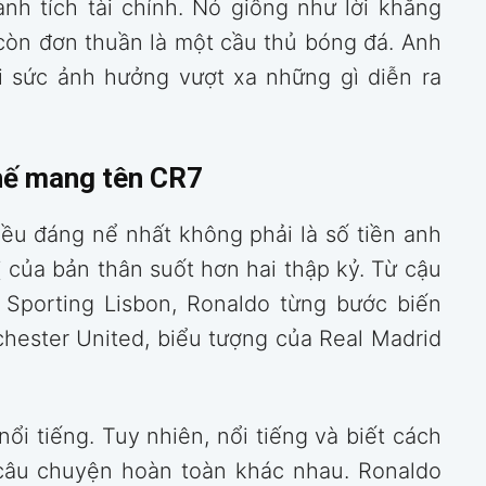
nh tích tài chính. Nó giống như lời khẳng
 còn đơn thuần là một cầu thủ bóng đá. Anh
i sức ảnh hưởng vượt xa những gì diễn ra
hế mang tên CR7
iều đáng nể nhất không phải là số tiền anh
ị của bản thân suốt hơn hai thập kỷ. Từ cậu
 Sporting Lisbon, Ronaldo từng bước biến
hester United, biểu tượng của Real Madrid
ổi tiếng. Tuy nhiên, nổi tiếng và biết cách
i câu chuyện hoàn toàn khác nhau. Ronaldo