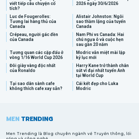
viết tiếp câu chuyện cổ
2026 ngày 30/6/2026
tích?
Luc de Fougerolles:
Alistair Johnston: Ngôi
Tương lai hàng thủ của
sao thầm lặng của tuyển
Canada
Canada
Crépeau, người gác đền
Nam Phi vs Canada: Hai
của Canada
chú ngựa ô và cuộc hẹn
sau gần 20 năm
Tương quan các cặp đấu ở
Modric vẫn miệt mài lập
vòng 1/16 World Cup 2026
kỷ lục mới
Đôi giày vàng độc nhất
Harry Kane trở thành chân
của Ronaldo
sút vĩ đại nhất tuyển Anh
tại World Cup
Tại sao dân sành cafe
Cái kết đẹp cho Luka
không thích cafe xay sẵn?
Modric
MEN
TRENDING
Men Trending là Blog chuyên ngành về Truyền thông, lối
sống và công nghệ.