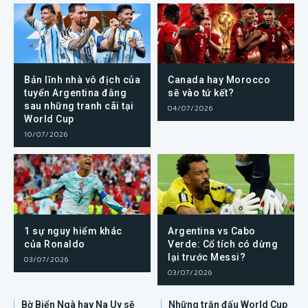
Bản lĩnh nhà vô địch của
Canada hay Morocco
tuyển Argentina đằng
sẽ vào tứ kết?
sau những tranh cãi tại
04/07/2026
World Cup
10/07/2026
1 sự nguy hiểm khác
Argentina vs Cabo
của Ronaldo
Verde: Cổ tích có dừng
lại trước Messi?
03/07/2026
03/07/2026
Bờ Biển Ngà hay Na Uy sẽ
Những trận đấu World Cup