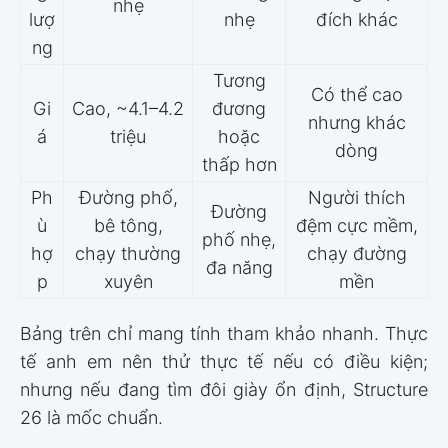
nhẹ
lượ
nhẹ
đích khác
ng
Tương
Có thể cao
Gi
Cao, ~4.1–4.2
đương
nhưng khác
á
triệu
hoặc
dòng
thấp hơn
Ph
Đường phố,
Người thích
Đường
ù
bê tông,
đệm cực mềm,
phố nhẹ,
hợ
chạy thường
chạy đường
đa năng
p
xuyên
mền
Bảng trên chỉ mang tính tham khảo nhanh. Thực
tế anh em nên thử thực tế nếu có điều kiện;
nhưng nếu đang tìm đôi giày ổn định, Structure
26 là mốc chuẩn.