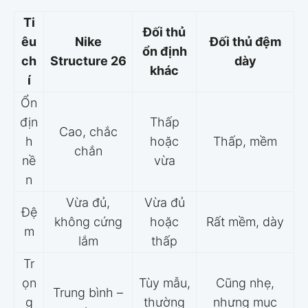
Ti
Đối thủ
êu
Nike
Đối thủ đệm
ổn định
ch
Structure 26
dày
khác
í
Ổn
địn
Thấp
Cao, chắc
h
hoặc
Thấp, mềm
chắn
nề
vừa
n
Vừa đủ,
Vừa đủ
Đệ
không cứng
hoặc
Rất mềm, dày
m
lắm
thấp
Tr
ọn
Tùy mẫu,
Cũng nhẹ,
Trung bình –
g
thường
nhưng mục