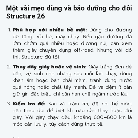
Một vài mẹo dùng và bảo dưỡng cho đôi
Structure 26
Phù hợp với nhiều bề mặt:
Dùng cho đường
bê tông, vỉa hè, máy chạy. Nếu gặp đường đá
lởm chởm quá nhiều hoặc đường núi, cần xem
thêm giày chuyên dụng off-road. Nhưng với đô
thị, Structure đủ tốt.
Thay dây giày hoặc vệ sinh:
Giày trắng đen dễ
bẩn; vệ sinh nhẹ nhàng sau mỗi lần chạy, dùng
khăn ẩm hoặc bàn chải mềm, tránh dùng nước
quá nóng hoặc chất tẩy mạnh. Đế và đệm ít cần
giữ gìn đặc biệt; chỉ cần hạn chế ngâm nước lâu.
Kiểm tra đế:
Sau vài trăm km, đế có thể mòn;
nên theo dõi để biết khi nào cần thay hoặc đổi
giày. Với giày chạy đều, khoảng 600–800 km là
mốc cần lưu ý; tùy cách dùng thực tế.