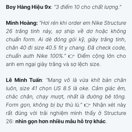
Boy Hàng Hiệu 9x
:
“3 điểm 10 cho chất lượng.”
Minh Hoàng:
“Hơi rén khi order em Nike Structure
26 trắng tinh này, sợ ship về dơ hoặc không
chuẩn form. Ai dè đóng gói kỹ, giày trắng tinh,
chân 40 đi size 40.5 fit y chang. Đã check code,
chuẩn auth Nike 100%.”
👉 Điểm cộng lớn cho
anh em ngại giày trắng và sợ lệch size.
Lê Minh Tuấn
:
“Mang vô là vừa khít bàn chân
luôn, size 41 chọn US 8.5 là oke. Cảm giác êm,
chắc chân, chạy mượt, nhất là đường bê tông.
Form gọn, không bị bự thù lù.”
👉 Nhận xét này
rất đúng với trải nghiệm mình thấy ở Structure
26:
nhìn gọn hơn nhiều mẫu hỗ trợ khác
.