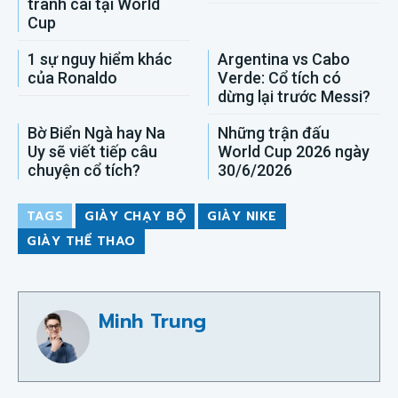
tranh cãi tại World
Cup
1 sự nguy hiểm khác
Argentina vs Cabo
của Ronaldo
Verde: Cổ tích có
dừng lại trước Messi?
Bờ Biển Ngà hay Na
Những trận đấu
Uy sẽ viết tiếp câu
World Cup 2026 ngày
chuyện cổ tích?
30/6/2026
TAGS
GIÀY CHẠY BỘ
GIÀY NIKE
GIÀY THỂ THAO
Minh Trung