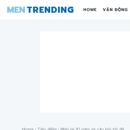
MEN
TRENDING
HOME
VẬN ĐỘNG
Home
Tiêu điểm
Nhìn lại 10 năm và câu hỏi tôi đã...