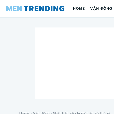
MEN
TRENDING
HOME
VẬN ĐỘNG
Home
Vận động
Nhật Bản vẫn là một ẩn số thú vị