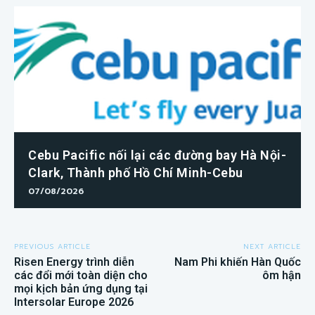
Cebu Pacific nối lại các đường bay Hà Nội-
Clark, Thành phố Hồ Chí Minh-Cebu
07/08/2026
PREVIOUS ARTICLE
NEXT ARTICLE
Risen Energy trình diễn
Nam Phi khiến Hàn Quốc
các đổi mới toàn diện cho
ôm hận
mọi kịch bản ứng dụng tại
Intersolar Europe 2026