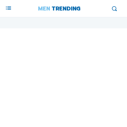
MEN
TRENDING