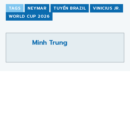
TAGS
NEYMAR
TUYỂN BRAZIL
VINICIUS JR.
WORLD CUP 2026
Minh Trung