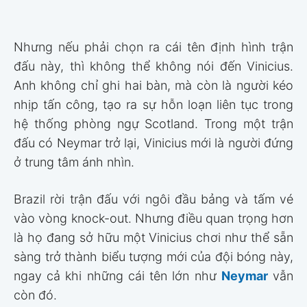
Nhưng nếu phải chọn ra cái tên định hình trận
đấu này, thì không thể không nói đến Vinicius.
Anh không chỉ ghi hai bàn, mà còn là người kéo
nhịp tấn công, tạo ra sự hỗn loạn liên tục trong
hệ thống phòng ngự Scotland. Trong một trận
đấu có Neymar trở lại, Vinicius mới là người đứng
ở trung tâm ánh nhìn.
Brazil rời trận đấu với ngôi đầu bảng và tấm vé
vào vòng knock-out. Nhưng điều quan trọng hơn
là họ đang sở hữu một Vinicius chơi như thể sẵn
sàng trở thành biểu tượng mới của đội bóng này,
ngay cả khi những cái tên lớn như
Neymar
vẫn
còn đó.