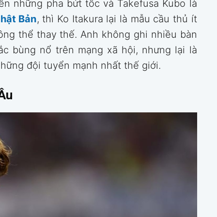
ến những pha bứt tốc và Takefusa Kubo là
hật Bản
, thì Ko Itakura lại là mẫu cầu thủ ít
ng thể thay thế. Anh không ghi nhiều bàn
c bùng nổ trên mạng xã hội, nhưng lại là
hững đội tuyển mạnh nhất thế giới.
 Âu