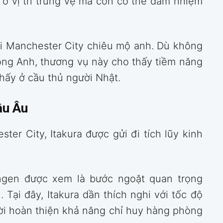
t ở vị trí trung vệ mà còn có thể đảm nhiệm
hi Manchester City chiêu mộ anh. Dù không
bóng Anh, thương vụ này cho thấy tiềm năng
hấy ở cầu thủ người Nhật.
âu Âu
er City, Itakura được gửi đi tích lũy kinh
ngen được xem là bước ngoặt quan trọng
. Tại đây, Itakura dần thích nghi với tốc độ
ời hoàn thiện khả năng chỉ huy hàng phòng