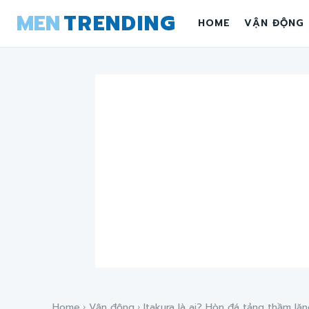
MEN
TRENDING
HOME
VẬN ĐỘNG
Home
Vận động
Itakura là ai? Hòn đá tảng thầm lặng