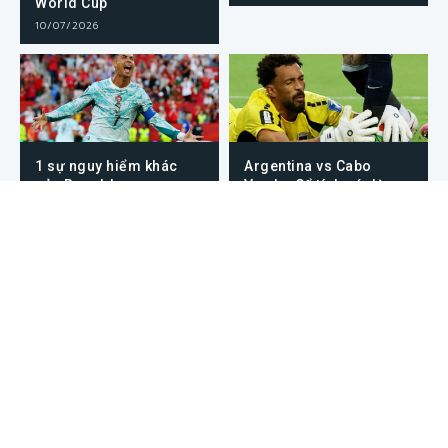
World Cup
10/07/2026
1 sự nguy hiểm khác
Argentina vs Cabo
của Ronaldo
Verde: Cổ tích có dừng
lại trước Messi?
03/07/2026
03/07/2026
Bờ Biển Ngà hay Na Uy sẽ
Những trận đấu World Cup
viết tiếp câu chuyện cổ
2026 ngày 30/6/2026
tích?
Luc de Fougerolles:
Alistair Johnston: Ngôi
Tương lai hàng thủ của
sao thầm lặng của tuyển
Canada
Canada
Crépeau, người gác đền
Nam Phi vs Canada: Hai
của Canada
chú ngựa ô và cuộc hẹn
sau gần 20 năm
Tương quan các cặp đấu ở
Modric vẫn miệt mài lập