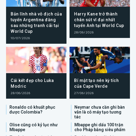
Bản lĩnh nhà vô địch của
Harry Kane trở thành
tuyển Argentina đằng
chân sút vĩ đại nhất
sau những tranh cãi tại
tuyển Anh tại World Cup
World Cup
28/06/2026
10/07/2026
Cái kết đẹp cho Luka
Bí mật tạo nên kỳ tích
Modric
của Cape Verde
28/06/2026
27/06/2026
Ronaldo có khuất phục
Neymar chưa cần ghi bàn
được Colombia?
vẫn là cỗ máy tạo tương
tác
Olise cũng có kỷ lục như
Mbappe ghi dấu 100 trận
Mbappe
cho Pháp bằng siêu phẩm