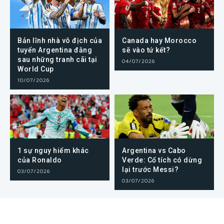
Bản lĩnh nhà vô địch của
Canada hay Morocco
tuyển Argentina đằng
sẽ vào tứ kết?
sau những tranh cãi tại
04/07/2026
World Cup
10/07/2026
1 sự nguy hiểm khác
Argentina vs Cabo
của Ronaldo
Verde: Cổ tích có dừng
lại trước Messi?
03/07/2026
03/07/2026
Bờ Biển Ngà hay Na Uy sẽ
Những trận đấu World Cup
viết tiếp câu chuyện cổ
2026 ngày 30/6/2026
tích?