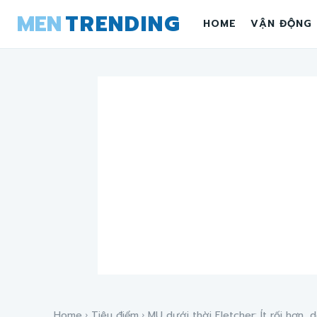
MEN
TRENDING
HOME
VẬN ĐỘNG
Home
Tiêu điểm
MU dưới thời Fletcher: Ít rối hơn, d