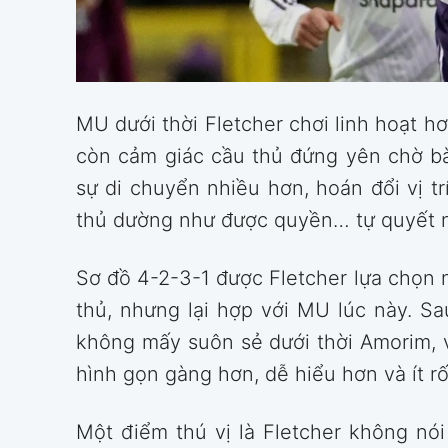
MU dưới thời Fletcher chơi linh hoạt h
còn cảm giác cầu thủ đứng yên chờ bà
sự di chuyển nhiều hơn, hoán đổi vị tr
thủ dường như được quyền… tự quyết n
Sơ đồ 4-2-3-1 được Fletcher lựa chọn n
thủ, nhưng lại hợp với MU lúc này. S
không mấy suôn sẻ dưới thời Amorim, v
hình gọn gàng hơn, dễ hiểu hơn và ít rố
Một điểm thú vị là Fletcher không nó