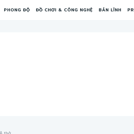
PHONG ĐỘ
ĐỒ CHƠI & CÔNG NGHỆ
BẢN LĨNH
PR
ễ thở...