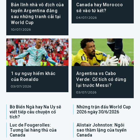
Bản lĩnh nhà vô địch của
Canada hay Morocco
tuyển Argentina đằng
sẽ vào tứ kết?
sau những tranh cãi tại
04/07/2026
World Cup
10/07/2026
1 sự nguy hiểm khác
Argentina vs Cabo
của Ronaldo
Verde: Cổ tích có dừng
lại trước Messi?
03/07/2026
03/07/2026
Bờ Biển Ngà hay Na Uy sẽ
Những trận đấu World Cup
viết tiếp câu chuyện cổ
2026 ngày 30/6/2026
tích?
Luc de Fougerolles:
Alistair Johnston: Ngôi
Tương lai hàng thủ của
sao thầm lặng của tuyển
Canada
Canada