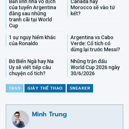
Bản lĩnh nhà vô địch
Canada hay
của tuyển Argentina
Morocco sẽ vào tứ
đằng sau những
kết?
tranh cãi tại World
Cup
1 sự nguy hiểm khác
Argentina vs Cabo
của Ronaldo
Verde: Cổ tích có
dừng lại trước Messi?
Bờ Biển Ngà hay Na
Những trận đấu
Uy sẽ viết tiếp câu
World Cup 2026 ngày
chuyện cổ tích?
30/6/2026
TAGS
GIÀY THỂ THAO
SNEAKER
Minh Trung