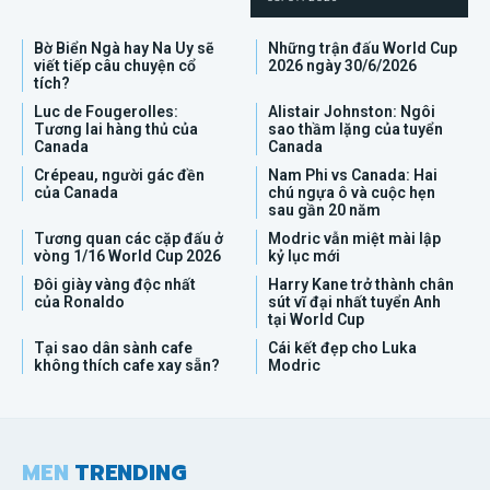
Bờ Biển Ngà hay Na Uy sẽ
Những trận đấu World Cup
viết tiếp câu chuyện cổ
2026 ngày 30/6/2026
tích?
Luc de Fougerolles:
Alistair Johnston: Ngôi
Tương lai hàng thủ của
sao thầm lặng của tuyển
Canada
Canada
Crépeau, người gác đền
Nam Phi vs Canada: Hai
của Canada
chú ngựa ô và cuộc hẹn
sau gần 20 năm
Tương quan các cặp đấu ở
Modric vẫn miệt mài lập
vòng 1/16 World Cup 2026
kỷ lục mới
Đôi giày vàng độc nhất
Harry Kane trở thành chân
của Ronaldo
sút vĩ đại nhất tuyển Anh
tại World Cup
Tại sao dân sành cafe
Cái kết đẹp cho Luka
không thích cafe xay sẵn?
Modric
MEN
TRENDING