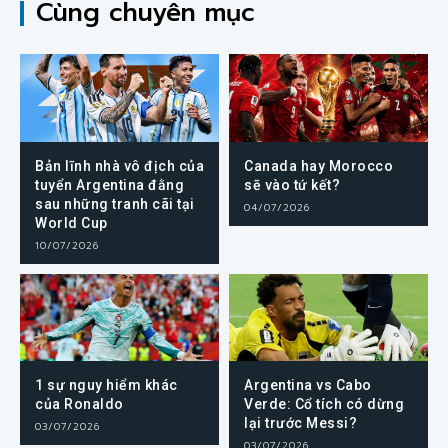
Cùng chuyên mục
Bản lĩnh nhà vô địch của
Canada hay Morocco
tuyển Argentina đằng
sẽ vào tứ kết?
sau những tranh cãi tại
04/07/2026
World Cup
10/07/2026
1 sự nguy hiểm khác
Argentina vs Cabo
của Ronaldo
Verde: Cổ tích có dừng
lại trước Messi?
03/07/2026
03/07/2026