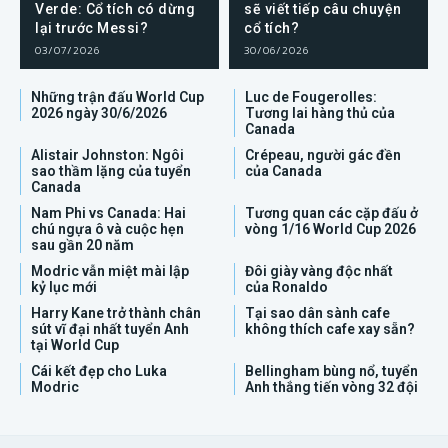
Verde: Cổ tích có dừng
sẽ viết tiếp câu chuyện
lại trước Messi?
cổ tích?
03/07/2026
30/06/2026
Những trận đấu World Cup
Luc de Fougerolles:
2026 ngày 30/6/2026
Tương lai hàng thủ của
Canada
Alistair Johnston: Ngôi
Crépeau, người gác đền
sao thầm lặng của tuyển
của Canada
Canada
Nam Phi vs Canada: Hai
Tương quan các cặp đấu ở
chú ngựa ô và cuộc hẹn
vòng 1/16 World Cup 2026
sau gần 20 năm
Modric vẫn miệt mài lập
Đôi giày vàng độc nhất
kỷ lục mới
của Ronaldo
Harry Kane trở thành chân
Tại sao dân sành cafe
sút vĩ đại nhất tuyển Anh
không thích cafe xay sẵn?
tại World Cup
Cái kết đẹp cho Luka
Bellingham bùng nổ, tuyển
Modric
Anh thắng tiến vòng 32 đội