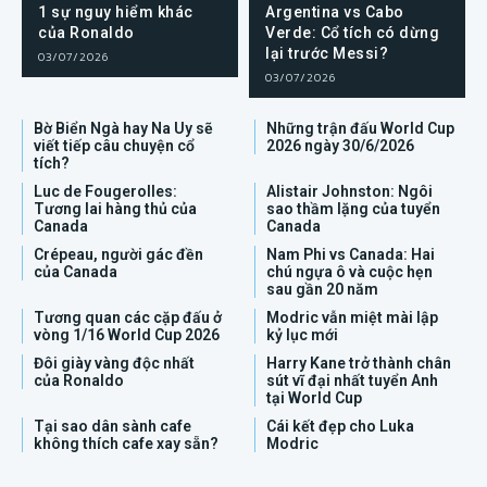
1 sự nguy hiểm khác
Argentina vs Cabo
của Ronaldo
Verde: Cổ tích có dừng
lại trước Messi?
03/07/2026
03/07/2026
Bờ Biển Ngà hay Na Uy sẽ
Những trận đấu World Cup
viết tiếp câu chuyện cổ
2026 ngày 30/6/2026
tích?
Luc de Fougerolles:
Alistair Johnston: Ngôi
Tương lai hàng thủ của
sao thầm lặng của tuyển
Canada
Canada
Crépeau, người gác đền
Nam Phi vs Canada: Hai
của Canada
chú ngựa ô và cuộc hẹn
sau gần 20 năm
Tương quan các cặp đấu ở
Modric vẫn miệt mài lập
vòng 1/16 World Cup 2026
kỷ lục mới
Đôi giày vàng độc nhất
Harry Kane trở thành chân
của Ronaldo
sút vĩ đại nhất tuyển Anh
tại World Cup
Tại sao dân sành cafe
Cái kết đẹp cho Luka
không thích cafe xay sẵn?
Modric