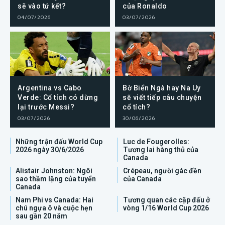
sẽ vào tứ kết?
của Ronaldo
04/07/2026
03/07/2026
Argentina vs Cabo
Bờ Biển Ngà hay Na Uy
Verde: Cổ tích có dừng
sẽ viết tiếp câu chuyện
lại trước Messi?
cổ tích?
03/07/2026
30/06/2026
Những trận đấu World Cup
Luc de Fougerolles:
2026 ngày 30/6/2026
Tương lai hàng thủ của
Canada
Alistair Johnston: Ngôi
Crépeau, người gác đền
sao thầm lặng của tuyển
của Canada
Canada
Nam Phi vs Canada: Hai
Tương quan các cặp đấu ở
chú ngựa ô và cuộc hẹn
vòng 1/16 World Cup 2026
sau gần 20 năm